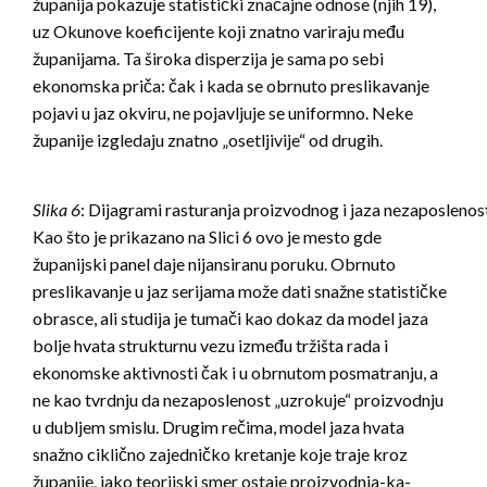
županija pokazuje statistički značajne odnose (njih 19),
uz Okunove koeficijente koji znatno variraju među
županijama. Ta široka disperzija je sama po sebi
ekonomska priča: čak i kada se obrnuto preslikavanje
pojavi u jaz okviru, ne pojavljuje se uniformno. Neke
županije izgledaju znatno „osetljivije“ od drugih.
Slika 6
: Dijagrami rasturanja proizvodnog i jaza nezaposlenos
Kao što je prikazano na Slici 6 ovo je mesto gde
županijski panel daje nijansiranu poruku. Obrnuto
preslikavanje u jaz serijama može dati snažne statističke
obrasce, ali studija je tumači kao dokaz da model jaza
bolje hvata strukturnu vezu između tržišta rada i
ekonomske aktivnosti čak i u obrnutom posmatranju, a
ne kao tvrdnju da nezaposlenost „uzrokuje“ proizvodnju
u dubljem smislu. Drugim rečima, model jaza hvata
snažno ciklično zajedničko kretanje koje traje kroz
županije, iako teorijski smer ostaje proizvodnja-ka-