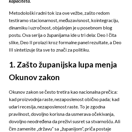
kapaciteta.
Deo
I
Metodološki radni tok iza ove vežbe, zašto redom
testiramo stacionarnost, međuzavisnost, kointegraciju,
dinamiku i uzročnost, objašnjen je u posebnom blog
postu. Ova serija o županijama ide u tri dela: Deo I čita
slike, Deo II prolazi kroz formalne panel rezultate, a Deo
III sintetizuje šta sve to znači za politiku.
1. Zašto županijska lupa menja
Okunov zakon
Okunov zakon se često tretira kao nacionalna prečica:
kad proizvodnja raste, nezaposlenost obično pada; kad
udari recesija, nezaposlenost raste. To je zgodna
pravilnost, dovoljno korisna da usmerava očekivanja,
dovoljno neodređena da preživi susret sa stvarnošću. Ali
čim zamenite „državu“ sa „županijom“, priča postaje