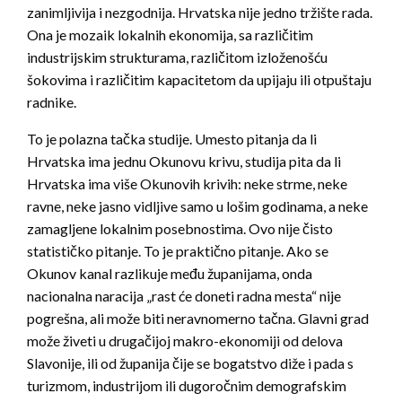
zanimljivija i nezgodnija. Hrvatska nije jedno tržište rada.
Ona je mozaik lokalnih ekonomija, sa različitim
industrijskim strukturama, različitom izloženošću
šokovima i različitim kapacitetom da upijaju ili otpuštaju
radnike.
To je polazna tačka studije. Umesto pitanja da li
Hrvatska ima jednu Okunovu krivu, studija pita da li
Hrvatska ima više Okunovih krivih: neke strme, neke
ravne, neke jasno vidljive samo u lošim godinama, a neke
zamagljene lokalnim posebnostima. Ovo nije čisto
statističko pitanje. To je praktično pitanje. Ako se
Okunov kanal razlikuje među županijama, onda
nacionalna naracija „rast će doneti radna mesta“ nije
pogrešna, ali može biti neravnomerno tačna. Glavni grad
može živeti u drugačijoj makro-ekonomiji od delova
Slavonije, ili od županija čije se bogatstvo diže i pada s
turizmom, industrijom ili dugoročnim demografskim