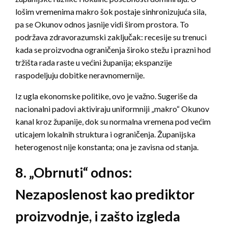
lošim vremenima makro šok postaje sinhronizujuća sila,
pa se Okunov odnos jasnije vidi širom prostora. To
podržava zdravorazumski zaključak: recesije su trenuci
kada se proizvodna ograničenja široko stežu i prazni hod
tržišta rada raste u većini županija; ekspanzije
raspodeljuju dobitke neravnomernije.
Iz ugla ekonomske politike, ovo je važno. Sugeriše da
nacionalni padovi aktiviraju uniformniji „makro“ Okunov
kanal kroz županije, dok su normalna vremena pod većim
uticajem lokalnih struktura i ograničenja. Županijska
heterogenost nije konstanta; ona je zavisna od stanja.
8. „Obrnuti“ odnos:
Nezaposlenost kao prediktor
proizvodnje, i zašto izgleda