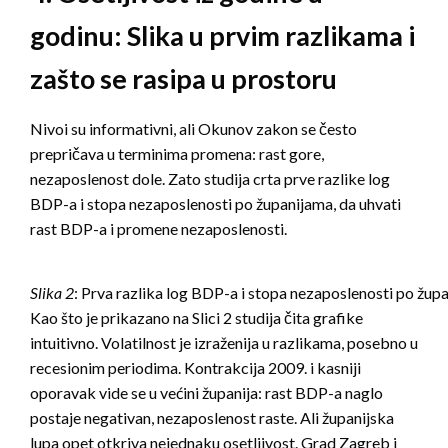
godinu: Slika u prvim razlikama i
zašto se rasipa u prostoru
Nivoi su informativni, ali Okunov zakon se često
prepričava u terminima promena: rast gore,
nezaposlenost dole. Zato studija crta prve razlike log
BDP-a i stopa nezaposlenosti po županijama, da uhvati
rast BDP-a i promene nezaposlenosti.
Slika 2
: Prva razlika log BDP-a i stopa nezaposlenosti po žup
Kao što je prikazano na Slici 2 studija čita grafike
intuitivno. Volatilnost je izraženija u razlikama, posebno u
recesionim periodima. Kontrakcija 2009. i kasniji
oporavak vide se u većini županija: rast BDP-a naglo
postaje negativan, nezaposlenost raste. Ali županijska
lupa opet otkriva nejednaku osetljivost. Grad Zagreb i