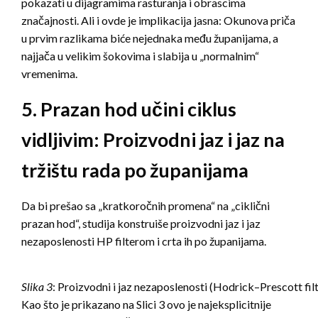
pokazati u dijagramima rasturanja i obrascima
značajnosti. Ali i ovde je implikacija jasna: Okunova priča
u prvim razlikama biće nejednaka među županijama, a
najjača u velikim šokovima i slabija u „normalnim“
vremenima.
5. Prazan hod učini ciklus
vidljivim: Proizvodni jaz i jaz na
tržištu rada po županijama
Da bi prešao sa „kratkoročnih promena“ na „ciklični
prazan hod“, studija konstruiše proizvodni jaz i jaz
nezaposlenosti HP filterom i crta ih po županijama.
Slika 3
: Proizvodni i jaz nezaposlenosti (Hodrick–Prescott fil
Kao što je prikazano na Slici 3 ovo je najeksplicitnije