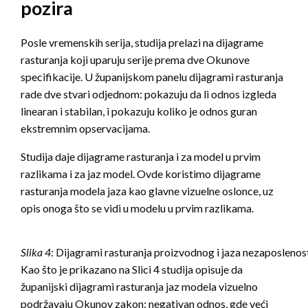
pozira
Posle vremenskih serija, studija prelazi na dijagrame
rasturanja koji uparuju serije prema dve Okunove
specifikacije. U županijskom panelu dijagrami rasturanja
rade dve stvari odjednom: pokazuju da li odnos izgleda
linearan i stabilan, i pokazuju koliko je odnos guran
ekstremnim opservacijama.
Studija daje dijagrame rasturanja i za model u prvim
razlikama i za jaz model. Ovde koristimo dijagrame
rasturanja modela jaza kao glavne vizuelne oslonce, uz
opis onoga što se vidi u modelu u prvim razlikama.
Slika 4
: Dijagrami rasturanja proizvodnog i jaza nezaposlenos
Kao što je prikazano na Slici 4 studija opisuje da
županijski dijagrami rasturanja jaz modela vizuelno
podržavaju Okunov zakon: negativan odnos, gde veći