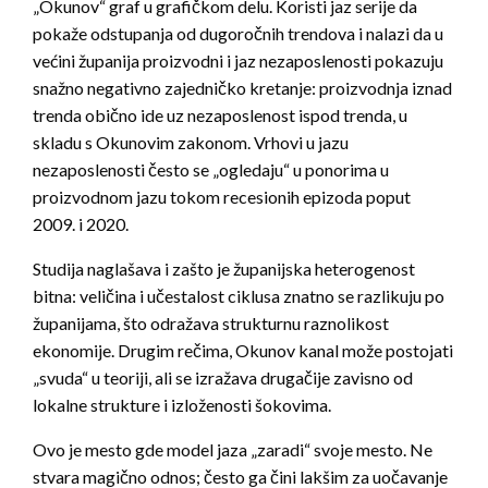
„Okunov“ graf u grafičkom delu. Koristi jaz serije da
pokaže odstupanja od dugoročnih trendova i nalazi da u
većini županija proizvodni i jaz nezaposlenosti pokazuju
snažno negativno zajedničko kretanje: proizvodnja iznad
trenda obično ide uz nezaposlenost ispod trenda, u
skladu s Okunovim zakonom. Vrhovi u jazu
nezaposlenosti često se „ogledaju“ u ponorima u
proizvodnom jazu tokom recesionih epizoda poput
2009. i 2020.
Studija naglašava i zašto je županijska heterogenost
bitna: veličina i učestalost ciklusa znatno se razlikuju po
županijama, što odražava strukturnu raznolikost
ekonomije. Drugim rečima, Okunov kanal može postojati
„svuda“ u teoriji, ali se izražava drugačije zavisno od
lokalne strukture i izloženosti šokovima.
Ovo je mesto gde model jaza „zaradi“ svoje mesto. Ne
stvara magično odnos; često ga čini lakšim za uočavanje