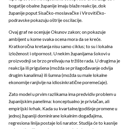
bogatije obalne županije imaju blaže reakcije, dok
županije poput Sisačko-moslavačke i Virovitičko-
podravske pokazuju oštrije oscilacije.
Ovaj graf ne ocenjuje Okunov zakon; on pokazuje
ambijent u kome svaka ocena mora da se kreće.
Kratkoročna kretanja nisu samo ciklus; to su i lokalna
izloženost i otpornost. U nekim županijama šokovi u
proizvodnji se brzo prelivaju na tržište rada. U drugima je
reakcija ili prigušena (možda se prilagođavanje odvija
drugim kanalima) ili šumna (možda su male lokalne
ekonomije ranjivije na idiosinkratične poremećaje).
Zato model u prvim razlikama ima predvidiv problem u
županijskim panelima: konceptualno je privlačan, ali
empirijski krhak. Kada su kvartalne/godišnje promene u
jednoj županiji dominirane lokalnim događajima,
regresiona linija postaje loš narator. Studija će to kasnije