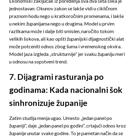
Ekonomski zaključak iz poređenja ova dva seta slika je
jednostavan: Okunov zakon se lakše vidi u cikličnom
praznom hodu nego u kratkoročnim promenama, i lakše
u nekim županijama nego u drugima. Model u prvim
razlikama može i dalje biti smislen, naročito tokom
velikih šokova, ali kao opšti županijski dijagnostički alat
može potceniti odnos zbog šuma i vremenskog okvira.
Model jaza izgleda „strukturnije“ jer svaku županiju meri
u odnosu na sopstveni trend.
7. Dijagrami rasturanja po
godinama: Kada nacionalni šok
sinhronizuje županije
Zatim studija menja ugao. Umesto „jedan panel po
županiji“, daje „jedan panel po godini“, crtajući odnos kroz
županije unutar svake godine. To je pametan način da se