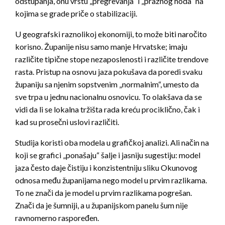
odstupanja, onu vrstu „pregrevanja“ i „praznog hoda“ na
kojima se grade priče o stabilizaciji.
U geografski raznolikoj ekonomiji, to može biti naročito
korisno. Županije nisu samo manje Hrvatske; imaju
različite tipične stope nezaposlenosti i različite trendove
rasta. Pristup na osnovu jaza pokušava da poredi svaku
županiju sa njenim sopstvenim „normalnim“, umesto da
sve trpa u jednu nacionalnu osnovicu. To olakšava da se
vidi da li se lokalna tržišta rada kreću prociklično, čak i
kad su prosečni uslovi različiti.
Studija koristi oba modela u grafičkoj analizi. Ali način na
koji se grafici „ponašaju“ šalje i jasniju sugestiju: model
jaza često daje čistiju i konzistentniju sliku Okunovog
odnosa među županijama nego model u prvim razlikama.
To ne znači da je model u prvim razlikama pogrešan.
Znači da je šumniji, a u županijskom panelu šum nije
ravnomerno raspoređen.