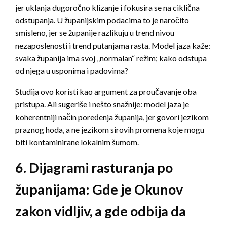
jer uklanja dugoročno klizanje i fokusira se na ciklična
odstupanja. U županijskim podacima to je naročito
smisleno, jer se županije razlikuju u trend nivou
nezaposlenosti i trend putanjama rasta. Model jaza kaže:
svaka županija ima svoj „normalan“ režim; kako odstupa
od njega u usponima i padovima?
Studija ovo koristi kao argument za proučavanje oba
pristupa. Ali sugeriše i nešto snažnije: model jaza je
koherentniji način poređenja županija, jer govori jezikom
praznog hoda, a ne jezikom sirovih promena koje mogu
biti kontaminirane lokalnim šumom.
6. Dijagrami rasturanja po
županijama: Gde je Okunov
zakon vidljiv, a gde odbija da