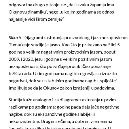
odgovori na drugo pitanje: ne „da li svaka županija ima
Okunovu dinamiku“, nego „u kojim godinama se odnos
najjasnije vidi širom zemlje?“
Slika 5
: Dijagrami rasturanja proizvodnog i jaza nezaposleno
Tumačenje studije je jasno. Kao što je prikazano na Slici 5
godine s velikim negativnim proizvodnim jazom, poput
2009. i 2020, jesu i godine s velikim pozitivnim jazom
nezaposlenosti, što potvrđuje prociklično ponašanje
tržišta rada. U tim godinama nagibi regresija su izrazito
negativni, dok se u stabilnim godinama nagibi „spljošte“.
Implikuje se da je Okunov zakon izraženiji u padovima.
Studija kaže analogno i za dijagrame rasturanja u prvim
razlikama po godinama: godine pada daju jače negativne
nagibe, dok su ekspanzivne godine slabije ili
nekonzistentne. Drugim rečima, u dobrim vremenima
županijske razlike i lokalne posebnosti dominiraju. U