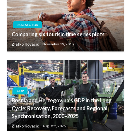
REAL SECTOR
Comparing six tourism time series plots
Zlatko Kovacic
November 19, 2018
GDP
Bosnia and Herzegovina’s GDP in the Long
Cycle: Recovery, Forecasts and Regional
Synchronisation, 2000–2025
Zlatko Kovacic
August 2, 2026