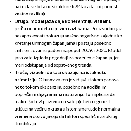
na to da se lokalne strukture tržišta rada i otpornost
znatno razlikuju.
Drugo, model jaza daje koherentniju vizuelnu
priču od modela u prvim razlikama
. Proizvodni i jaz
nezaposlenosti pokazuju snažno negativno zajedničko
kretanje u mnogim županijama i postaju posebno
sinhronizovani u padovima poput 2009. i 2020. Model
jaza zato izgleda pogodniji za poređenje županija, jer
meri odstupanja od sopstvenog trenda.
Treće, vizuelni dokazi ukazuju na istaknutu
asimetriju
: Okunov zakon je vidljiviji tokom padova
nego tokom ekspanzija, posebno na godišnjim
poprečnim dijagramima rasturanja. To implicira da
makro šokovi privremeno sabijaju heterogenost
utičući na većinu okruga u istom smeru, dok normalna
vremena dozvoljavaju da faktori specifični za okrug
dominiraju.