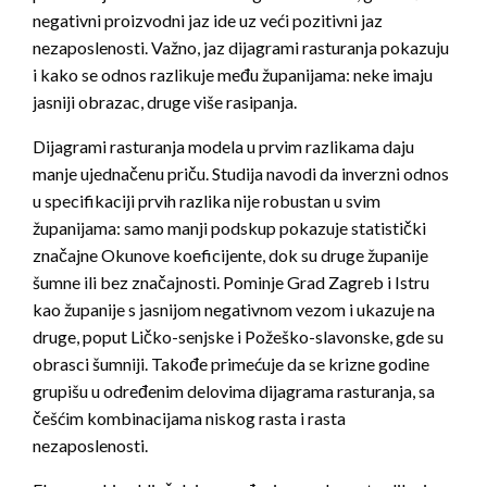
negativni proizvodni jaz ide uz veći pozitivni jaz
nezaposlenosti. Važno, jaz dijagrami rasturanja pokazuju
i kako se odnos razlikuje među županijama: neke imaju
jasniji obrazac, druge više rasipanja.
Dijagrami rasturanja modela u prvim razlikama daju
manje ujednačenu priču. Studija navodi da inverzni odnos
u specifikaciji prvih razlika nije robustan u svim
županijama: samo manji podskup pokazuje statistički
značajne Okunove koeficijente, dok su druge županije
šumne ili bez značajnosti. Pominje Grad Zagreb i Istru
kao županije s jasnijom negativnom vezom i ukazuje na
druge, poput Ličko-senjske i Požeško-slavonske, gde su
obrasci šumniji. Takođe primećuje da se krizne godine
grupišu u određenim delovima dijagrama rasturanja, sa
češćim kombinacijama niskog rasta i rasta
nezaposlenosti.