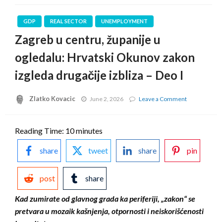
GDP
REAL SECTOR
UNEMPLOYMENT
Zagreb u centru, županije u
ogledalu: Hrvatski Okunov zakon
izgleda drugačije izbliza – Deo I
Zlatko Kovacic
on
June 2, 2026
Leave a Comment
Zagreb
u
centru,
Reading Time:
10
minutes
županije
u
share
tweet
share
pin
ogledalu:
Hrvatski
Okunov
post
share
zakon
izgleda
drugačije
Kad zumirate od glavnog grada ka periferiji, „zakon“ se
izbliza
pretvara u mozaik kašnjenja, otpornosti i neiskorišćenosti
–