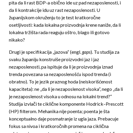
pita da li rast BDP-a obično ide uz pad nezaposlenosti, i
da li kontrakcije idu uz rast nezaposlenosti. U
županijskom okruženju to je test kratkoročne
osetljivosti: kada lokalna proizvodnja krene naniže, da li
lokalna tržišta rada reaguju oštro, blago ili gotovo
nikako?
Drugi je specifikacija „jazova“ (engl.
gaps
). Tu studija za
svaku županiju konstruiše proizvodni jaz i jaz
nezaposlenosti, pa ispituje da li je proizvodnja iznad
trenda povezana sa nezaposlenošću ispod trenda (i
obratno). To je jezik praznog hoda (neiskorišćenost
kapaciteta): ne „da li je nezaposlenost visoka“, nego „da li
je nezaposlenost visoka u odnosu na lokalni trend?“
Studija izvlači te ciklične komponente Hodrick–Prescott
(HP) filterom. Mehanika nije poenta; poenta je šta
konceptualno daje posmatranje iz ugla jaza. Prebacuje
fokus sa nivoa i kratkoročnih promena na ciklična