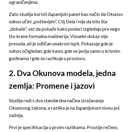
ograničenjima.
Zato studija koristi županijski panel kao način da Okunov
odnos učini „poštenijim“. Cilj Dela I nije da bilo šta
„dokaže“, već da pokaže kako podaci izgledaju pre nego
što krene formalna mašinerija. Vizuelni dokaz nije
presuda, ali je odličan unakrsni ispit. Pokazuje gde je
odnos očigledan, gde kasni, gde se javlja samo u kriznim
godinama i gde se razlikuje u prostoru.
2. Dva Okunova modela, jedna
zemlja: Promene i jazovi
Studija radi s dva standardna načina izražavanja
Okunovog zakona, a razlika je na županijskom nivou još
važnija.
Prvi je specifikacija u prvim razlikama. Prostije rečeno,