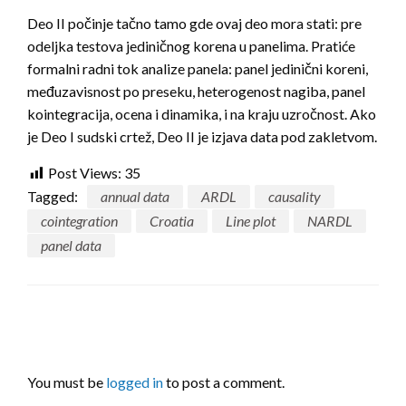
Deo II počinje tačno tamo gde ovaj deo mora stati: pre
odeljka testova jediničnog korena u panelima. Pratiće
formalni radni tok analize panela: panel jedinični koreni,
međuzavisnost po preseku, heterogenost nagiba, panel
kointegracija, ocena i dinamika, i na kraju uzročnost. Ako
je Deo I sudski crtež, Deo II je izjava data pod zakletvom.
Post Views:
35
Tagged:
annual data
ARDL
causality
cointegration
Croatia
Line plot
NARDL
panel data
LEAVE A RESPONSE
You must be
logged in
to post a comment.