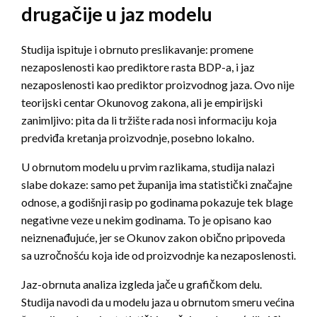
drugačije u jaz modelu
Studija ispituje i obrnuto preslikavanje: promene
nezaposlenosti kao prediktore rasta BDP-a, i jaz
nezaposlenosti kao prediktor proizvodnog jaza. Ovo nije
teorijski centar Okunovog zakona, ali je empirijski
zanimljivo: pita da li tržište rada nosi informaciju koja
predviđa kretanja proizvodnje, posebno lokalno.
U obrnutom modelu u prvim razlikama, studija nalazi
slabe dokaze: samo pet županija ima statistički značajne
odnose, a godišnji rasip po godinama pokazuje tek blage
negativne veze u nekim godinama. To je opisano kao
neiznenađujuće, jer se Okunov zakon obično pripoveda
sa uzročnošću koja ide od proizvodnje ka nezaposlenosti.
Jaz-obrnuta analiza izgleda jače u grafičkom delu.
Studija navodi da u modelu jaza u obrnutom smeru većina