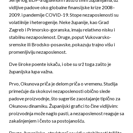
vidljive padove oko globalne finansijske krize 2008–
2009. i pandemije COVID-19. Stope nezaposlenosti su
volatilnije i heterogenije. Neke županije, kao Grad
Zagreb i Primorsko-goranska, imaju relativno nisku i
stabilnu nezaposlenost. Druge, poput Vukovarsko-
sremske ili Brodsko-posavske, pokazuju trajno višu i
promenljiviju nezaposlenost.
Dve široke poente iskaču, i obe su srž toga zašto je
županijska lupa važna.
Prvo, Okunova priča je delom priča o vremenu. Studija
primećuje da skokovi nezaposlenosti obično slede
padove proizvodnje, što sugeriše zaostajanje tipično za
Okunovu dinamiku. Županijski grafici to čine vidljivim:
proizvodnja može naglo pasti, a nezaposlenost reaguje sa
zakašnjenjem i često sa postojanošću.
Drugo, županijska „struktura“ se vidi u stabilnosti tržišta