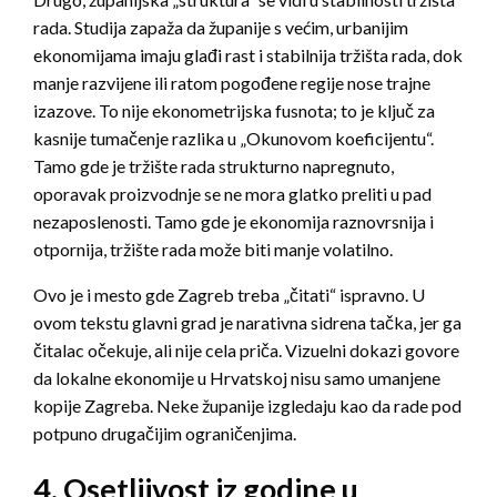
rada. Studija zapaža da županije s većim, urbanijim
ekonomijama imaju glađi rast i stabilnija tržišta rada, dok
manje razvijene ili ratom pogođene regije nose trajne
izazove. To nije ekonometrijska fusnota; to je ključ za
kasnije tumačenje razlika u „Okunovom koeficijentu“.
Tamo gde je tržište rada strukturno napregnuto,
oporavak proizvodnje se ne mora glatko preliti u pad
nezaposlenosti. Tamo gde je ekonomija raznovrsnija i
otpornija, tržište rada može biti manje volatilno.
Ovo je i mesto gde Zagreb treba „čitati“ ispravno. U
ovom tekstu glavni grad je narativna sidrena tačka, jer ga
čitalac očekuje, ali nije cela priča. Vizuelni dokazi govore
da lokalne ekonomije u Hrvatskoj nisu samo umanjene
kopije Zagreba. Neke županije izgledaju kao da rade pod
potpuno drugačijim ograničenjima.
4. Osetljivost iz godine u