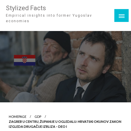
Stylized Facts
Empirical insights into former Yugoslav
economies
HOMEPAGE
GDP
ZAGREB U CENTRU, ŽUPANIJE U OGLEDALU: HRVATSKI OKUNOV ZAKON
IZGLEDA DRUGAČIJE IZBLIZA – DEO I