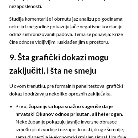
nezaposlenosti.
Studija komentariše i obrnutu jaz analizu po godinama:
neke krizne godine pokazuju jače negativne korelacije,
odraz sinhronizovanih padova. Tema se ponavlja: krize
čine odnose vidljivijim i usklađenijim u prostoru.
9. Šta grafički dokazi mogu
zaključiti, i šta ne smeju
U ovom trenutku, pre formalnih panel testova, grafički
dokazi podržavaju nekoliko opreznih zaključaka.
Prvo, županijska lupa snažno sugeriše da je
hrvatski Okunov odnos prisutan, ali heterogen
.
Neke županije pokazuju jasnije inverzne obrasce
između proizvodnje i nezaposlenosti, druge šumnije;
sama disperzija je ekonomski smislen signal. Upućuje