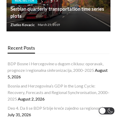
REAL SECTOR
Serbian quarterly transportation time series
plots
Zlatko Kovacic
March 25, 2019
Recent Posts
BDP Bosne i Hercegovine u dugom ciklusu: oporavak,
prognoze i regionalna sinhronizacija, 2000–2025
August
5, 2026
Bosnia and Herzegovina’s GDP in the Long Cycle:
Recovery, Forecasts and Regional Synchronisation, 2000–
2025
August 2, 2026
Deo 4. Da li se BDP Srbije kreće zajedno sa regionom?
July 31, 2026