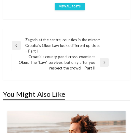
VIEW ALL POSTS
Zagreb at the centre, counties in the mirror:
Post
Croatia’s Okun Law looks different up close
Previous
navigation
– Part I
Post
Croatia’s county panel cross-examines
Okun: The “Law” survives, but only after you
Next
respect the crowd – Part II
Post
You Might Also Like