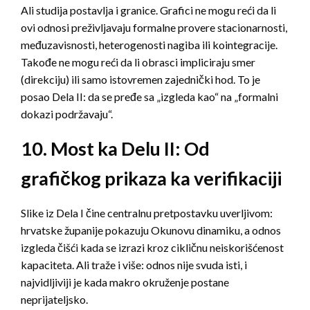
Ali studija postavlja i granice. Grafici ne mogu reći da li
ovi odnosi preživljavaju formalne provere stacionarnosti,
međuzavisnosti, heterogenosti nagiba ili kointegracije.
Takođe ne mogu reći da li obrasci impliciraju smer
(direkciju) ili samo istovremen zajednički hod. To je
posao Dela II: da se pređe sa „izgleda kao“ na „formalni
dokazi podržavaju“.
10. Most ka Delu II: Od
grafičkog prikaza ka verifikaciji
Slike iz Dela I čine centralnu pretpostavku uverljivom:
hrvatske županije pokazuju Okunovu dinamiku, a odnos
izgleda čišći kada se izrazi kroz cikličnu neiskorišćenost
kapaciteta. Ali traže i više: odnos nije svuda isti, i
najvidljiviji je kada makro okruženje postane
neprijateljsko.