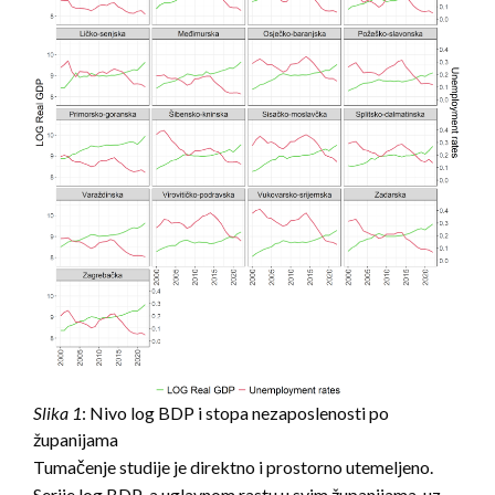
Slika 1
: Nivo log BDP i stopa nezaposlenosti po
županijama
Tumačenje studije je direktno i prostorno utemeljeno.
Serije log BDP-a uglavnom rastu u svim županijama, uz